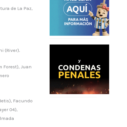
ltura de La Paz,
i (River).
m Forest), Juan
omero
Betis), Facundo
ayer 04),
 Almada