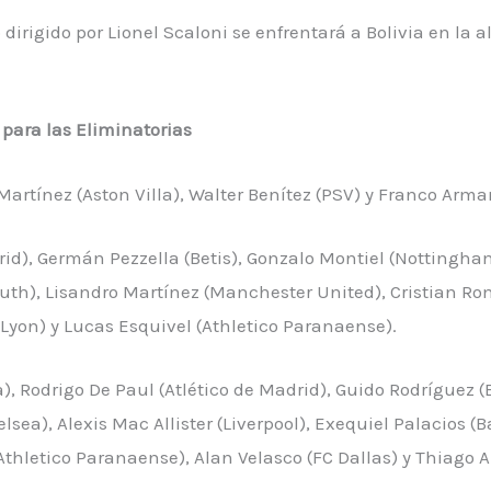
dirigido por Lionel Scaloni se enfrentará a Bolivia en la a
 para las Eliminatorias
rtínez (Aston Villa), Walter Benítez (PSV) y Franco Arman
id), Germán Pezzella (Betis), Gonzalo Montiel (Nottingha
outh), Lisandro Martínez (Manchester United), Cristian R
Lyon) y Lucas Esquivel (Athletico Paranaense).
 Rodrigo De Paul (Atlético de Madrid), Guido Rodríguez (
ea), Alexis Mac Allister (Liverpool), Exequiel Palacios (B
Athletico Paranaense), Alan Velasco (FC Dallas) y Thiago