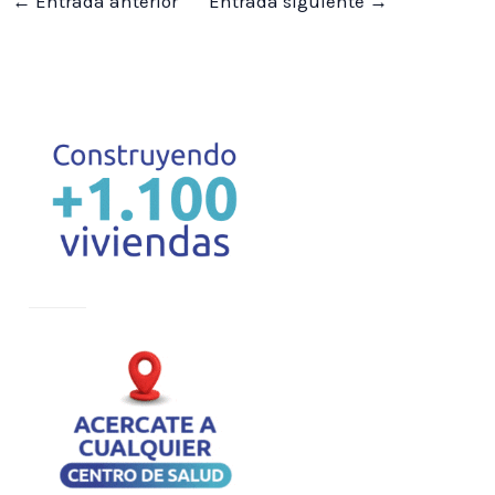
←
Entrada anterior
Entrada siguiente
→