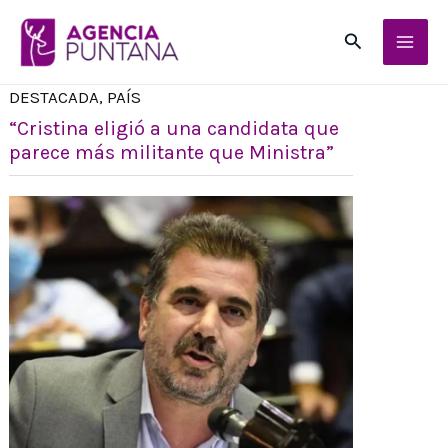
Ir
Buscar
al
contenido
DESTACADA
,
PAÍS
“Cristina eligió a una candidata que
parece más militante que Ministra”