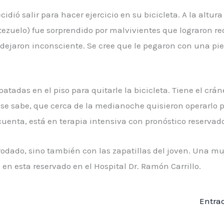
idió salir para hacer ejercicio en su bicicleta. A la altur
tezuelo) fue sorprendido por malvivientes que lograron re
o dejaron inconsciente. Se cree que le pegaron con una pie
patadas en el piso para quitarle la bicicleta. Tiene el crá
se sabe, que cerca de la medianoche quisieron operarlo 
cuenta, está en terapia intensiva con pronóstico reservad
rodado, sino también con las zapatillas del joven. Una mu
a en esta reservado en el Hospital Dr. Ramón Carrillo.
Entra