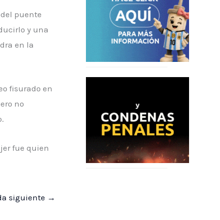
a del puente
ducirlo y una
dra en la
neo fisurado en
pero no
o.
jer fue quien
da siguiente
→