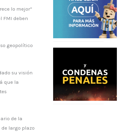
rece lo mejor”
el FMI deben
so geopolítico
dado su visión
á que la
tes
ario de la
 de largo plazo