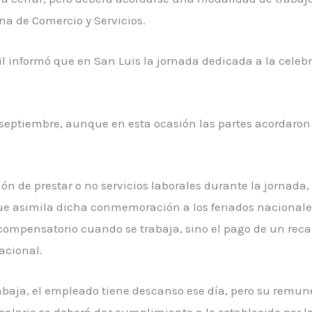
na de Comercio y Servicios.
il informó que en San Luis la jornada dedicada a la celeb
e septiembre, aunque en esta ocasión las partes acordaron
n de prestar o no servicios laborales durante la jornada, 
ue asimila dicha conmemoración a los feriados nacionales
compensatorio cuando se trabaja, sino el pago de un reca
acional.
abaja, el empleado tiene descanso ese día, pero su remun
 salario se deberá dar cumplimiento a lo establecido por 