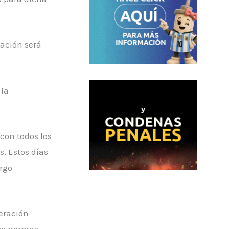
ración será
 la
con todos los
. Estos días
rgo
eración
las normas