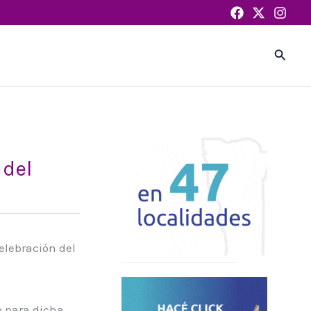
Busca
 del
elebración del
o para dicha