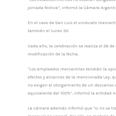
jornada festiva”, informó la Cámara Argenti
En el caso de San Luis el sindicato mercant
también el lunes 30.
Cada año, la celebración se realiza el 26 d
modificación de la fecha.
“Los empleados mercantiles tendrán la opció
efectos y alcances de la mencionada Ley, q
no exigen el otorgamiento de un descanso 
equivalente del 100%”, informó la entidad n
La cámara además informó que “si no se tr
mensual no variará. Por ello, en materia de