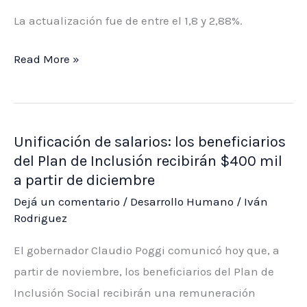
La actualización fue de entre el 1,8 y 2,88%.
Volvieron
Read More »
a
aumentar
los
Unificación de salarios: los beneficiarios
combustibles:
del Plan de Inclusión recibirán $400 mil
cómo
a partir de diciembre
quedaron
Dejá un comentario
/
Desarrollo Humano
/
Iván
los
Rodriguez
precios
en
El gobernador Claudio Poggi comunicó hoy que, a
San
partir de noviembre, los beneficiarios del Plan de
Luis
Inclusión Social recibirán una remuneración