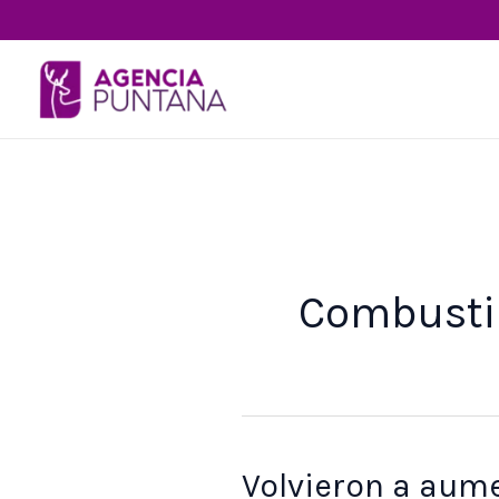
Ir
al
contenido
Combusti
Volvieron a aum