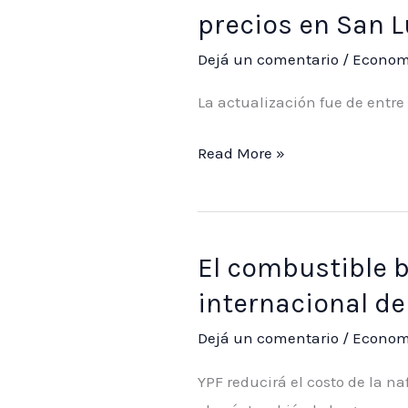
precios en San L
Dejá un comentario
/
Econom
La actualización fue de entre e
Volvieron
Read More »
a
aumentar
los
El combustible b
combustibles:
cómo
internacional de
quedaron
Dejá un comentario
/
Econom
los
precios
YPF reducirá el costo de la naf
en