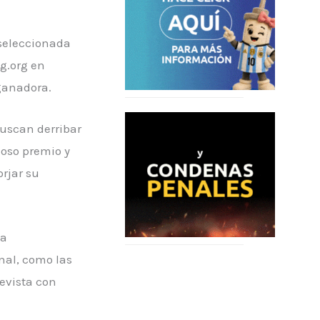
 seleccionada
gg.org en
ganadora.
buscan derribar
ioso premio y
rjar su
la
nal, como las
evista con