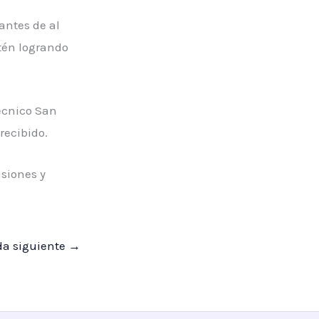
antes de al
tén logrando
técnico San
recibido.
isiones y
da siguiente
→