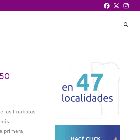
Busca
 50
 las finalistas
 más
la primera