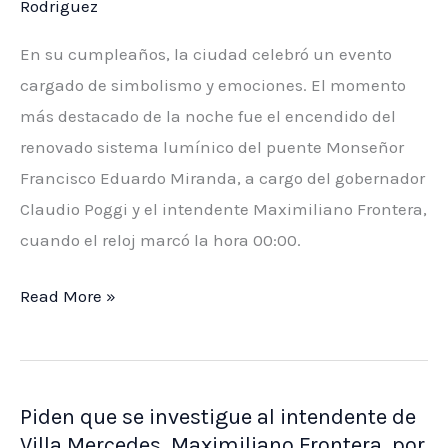
Rodriguez
En su cumpleaños, la ciudad celebró un evento
cargado de simbolismo y emociones. El momento
más destacado de la noche fue el encendido del
renovado sistema lumínico del puente Monseñor
Francisco Eduardo Miranda, a cargo del gobernador
Claudio Poggi y el intendente Maximiliano Frontera,
cuando el reloj marcó la hora 00:00.
Villa
Read More »
Mercedes
brilló
con
Piden que se investigue al intendente de
sus
Villa Mercedes, Maximiliano Frontera, por