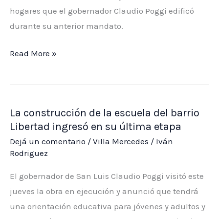
la
hogares que el gobernador Claudio Poggi edificó
ruta
durante su anterior mandato.
nacional
Más
Read More »
8
de
y
750
Circunvalación
familias
La construcción de la escuela del barrio
ya
Libertad ingresó en su última etapa
disponen
Dejá un comentario
/
Villa Mercedes
/
Iván
del
Rodriguez
servicio
de
El gobernador de San Luis Claudio Poggi visitó este
gas
jueves la obra en ejecución y anunció que tendrá
natural
una orientación educativa para jóvenes y adultos y