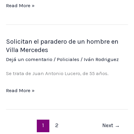
Villa
Read More »
Mercedes
será
sede
Solicitan el paradero de un hombre en
del
Villa Mercedes
segundo
Dejá un comentario
/
Policiales
/
Iván Rodriguez
encuentro
para
Se trata de Juan Antonio Lucero, de 55 años.
el
uso
Solicitan
Read More »
y
el
conservación
paradero
de
de
1
2
Next
→
agua
un