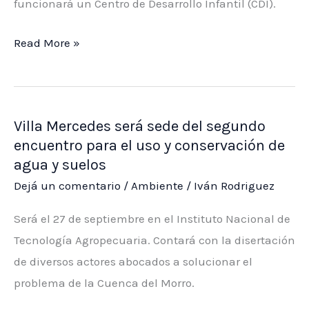
funcionará un Centro de Desarrollo Infantil (CDI).
La
Read More »
construcción
de
la
Villa Mercedes será sede del segundo
escuela
encuentro para el uso y conservación de
del
agua y suelos
barrio
Dejá un comentario
/
Ambiente
/
Iván Rodriguez
Libertad
ingresó
Será el 27 de septiembre en el Instituto Nacional de
en
Tecnología Agropecuaria. Contará con la disertación
su
de diversos actores abocados a solucionar el
última
problema de la Cuenca del Morro.
etapa