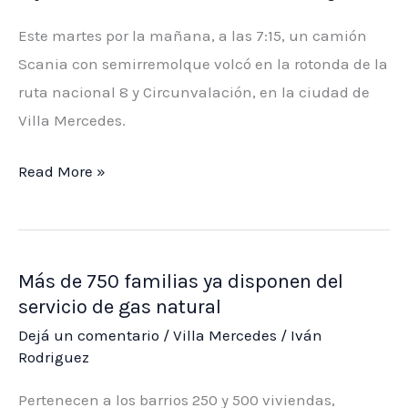
un
Este martes por la mañana, a las 7:15, un camión
conversatorio
Scania con semirremolque volcó en la rotonda de la
sobre
ruta nacional 8 y Circunvalación, en la ciudad de
inocuidad
Villa Mercedes.
alimentaria
Villa
Read More »
Mercedes:
un
camión
Más de 750 familias ya disponen del
volcó
servicio de gas natural
en
Dejá un comentario
/
Villa Mercedes
/
Iván
la
Rodriguez
rotonda
de
Pertenecen a los barrios 250 y 500 viviendas,