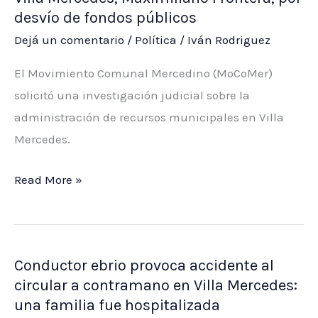
artistas
desvío de fondos públicos
y
Dejá un comentario
/
Política
/
Iván Rodriguez
recibió
un
El Movimiento Comunal Mercedino (MoCoMer)
obsequio
solicitó una investigación judicial sobre la
luminoso
administración de recursos municipales en Villa
Mercedes.
Piden
Read More »
que
se
investigue
Conductor ebrio provoca accidente al
al
circular a contramano en Villa Mercedes:
intendente
una familia fue hospitalizada
de