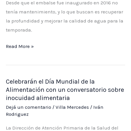
Villa
Desde que el embalse fue inaugurado en 2016 no
Mercedes:
tenía mantenimiento, y lo que buscan es recuperar
una
la profundidad y mejorar la calidad de agua para la
familia
temporada.
fue
Por
Read More »
hospitalizada
primera
vez
comenzaron
Celebrarán el Día Mundial de la
a
Alimentación con un conversatorio sobre
limpiar
inocuidad alimentaria
Los
Dejá un comentario
/
Villa Mercedes
/
Iván
Espejos
Rodriguez
de
Agua
La Dirección de Atención Primaria de la Salud del