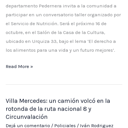
y
departamento Pedernera invita a la comunidad a
van
participar en un conversatorio taller organizado por
a
el Servicio de Nutrición. Será el próximo 16 de
recuperar
octubre, en el Salón de la Casa de la Cultura,
la
ubicado en Urquiza 33, bajo el lema ‘El derecho a
profundidad
los alimentos para una vida y un futuro mejores’.
Celebrarán
Read More »
el
Día
Mundial
Villa Mercedes: un camión volcó en la
de
rotonda de la ruta nacional 8 y
la
Circunvalación
Alimentación
Dejá un comentario
/
Policiales
/
Iván Rodriguez
con