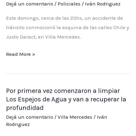
Dejá un comentario
/
Policiales
/
Iván Rodriguez
Villa
Mercedes,
Este domingo, cerca de las 23hs, un accidente de
Maximiliano
tránsito conmocionó la esquina de las calles Chile y
Frontera,
Justo Daract, en Villa Mercedes.
por
desvío
Conductor
Read More »
de
ebrio
fondos
provoca
públicos
accidente
Por primera vez comenzaron a limpiar
al
Los Espejos de Agua y van a recuperar la
circular
profundidad
a
Dejá un comentario
/
Villa Mercedes
/
Iván
contramano
Rodriguez
en