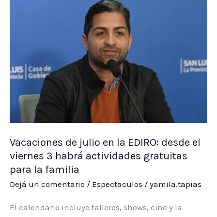
La
Punta,
Juana
Koslay,
Unión
y
Buena
Esperanza
Vacaciones de julio en la EDIRO: desde el
viernes 3 habrá actividades gratuitas
para la familia
Dejá un comentario
/
Espectaculos
/
yamila.tapias
El calendario incluye talleres, shows, cine y la