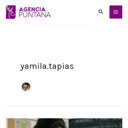
Ir
Buscar
al
contenido
yamila.tapias