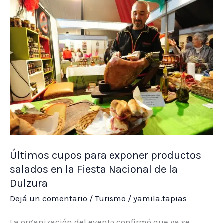
hasta
el
3
de
agosto
las
escuelas
podrán
postular
a
Últimos cupos para exponer productos
sus
salados en la Fiesta Nacional de la
docentes
Dulzura
destacados
Dejá un comentario
/
Turismo
/
yamila.tapias
La organización del evento confirmó que ya se