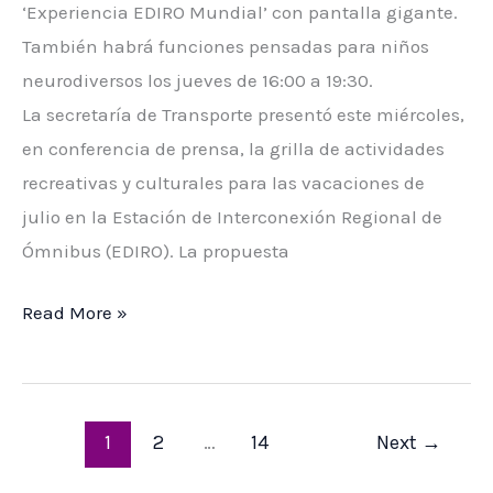
‘Experiencia EDIRO Mundial’ con pantalla gigante.
También habrá funciones pensadas para niños
neurodiversos los jueves de 16:00 a 19:30.
La secretaría de Transporte presentó este miércoles,
en conferencia de prensa, la grilla de actividades
recreativas y culturales para las vacaciones de
julio en la Estación de Interconexión Regional de
Ómnibus (EDIRO). La propuesta
Vacaciones
Read More »
de
julio
en
1
2
…
14
Next
→
la
EDIRO: