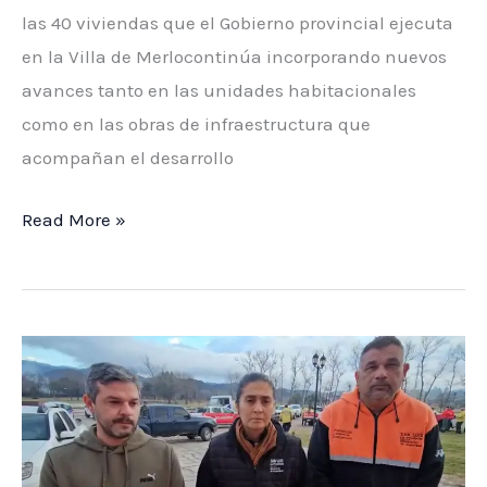
las 40 viviendas que el Gobierno provincial ejecuta
en la Villa de Merlocontinúa incorporando nuevos
avances tanto en las unidades habitacionales
como en las obras de infraestructura que
acompañan el desarrollo
Las
Read More »
viviendas
de
Villa
de
Merlo
avanzan
con