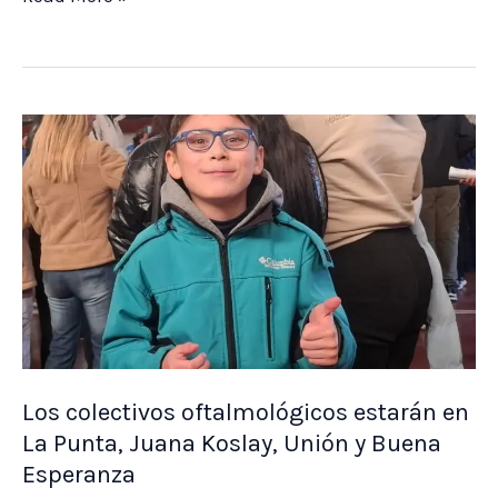
reunió
nuevamente
la
mesa
interinstitucional
de
Tilisarao
que
aborda
la
prevención
del
Los colectivos oftalmológicos estarán en
La Punta, Juana Koslay, Unión y Buena
suicidio
Esperanza