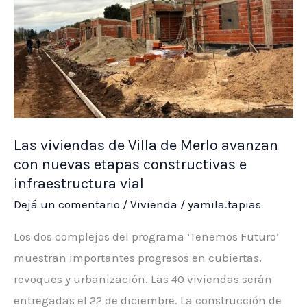
la
Fiesta
Nacional
de
la
Dulzura
Las viviendas de Villa de Merlo avanzan
con nuevas etapas constructivas e
infraestructura vial
Dejá un comentario
/
Vivienda
/
yamila.tapias
Los dos complejos del programa ‘Tenemos Futuro’
muestran importantes progresos en cubiertas,
revoques y urbanización. Las 40 viviendas serán
entregadas el 22 de diciembre. La construcción de