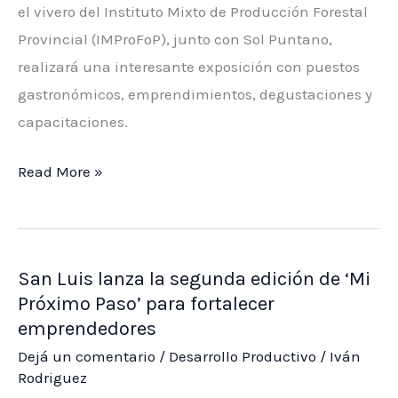
próximo
el vivero del Instituto Mixto de Producción Forestal
paso’
Provincial (IMProFoP), junto con Sol Puntano,
y
realizará una interesante exposición con puestos
‘Mi
gastronómicos, emprendimientos, degustaciones y
primer
capacitaciones.
emprendimiento’
El
Read More »
sábado
2
de
San Luis lanza la segunda edición de ‘Mi
noviembre
Próximo Paso’ para fortalecer
habrá
emprendedores
una
Dejá un comentario
/
Desarrollo Productivo
/
Iván
Expo
Rodriguez
Frutihortícola