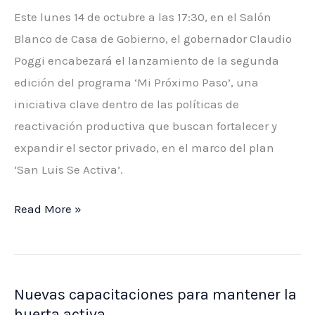
Gastronómica
Este lunes 14 de octubre a las 17:30, en el Salón
Blanco de Casa de Gobierno, el gobernador Claudio
Poggi encabezará el lanzamiento de la segunda
edición del programa ‘Mi Próximo Paso’, una
iniciativa clave dentro de las políticas de
reactivación productiva que buscan fortalecer y
expandir el sector privado, en el marco del plan
‘San Luis Se Activa’.
San
Read More »
Luis
lanza
la
Nuevas capacitaciones para mantener la
segunda
huerta activa