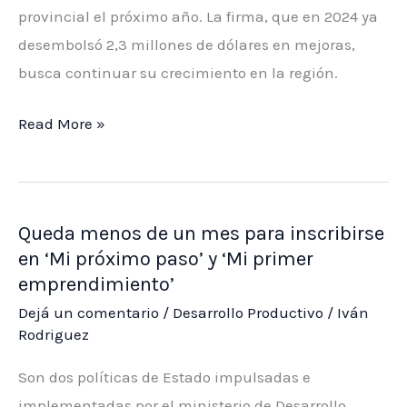
provincial el próximo año. La firma, que en 2024 ya
desembolsó 2,3 millones de dólares en mejoras,
busca continuar su crecimiento en la región.
Colgate
Read More »
Palmolive
invertirá
2,7
Queda menos de un mes para inscribirse
millones
en ‘Mi próximo paso’ y ‘Mi primer
de
emprendimiento’
dólares
Dejá un comentario
/
Desarrollo Productivo
/
Iván
en
Rodriguez
San
Luis
Son dos políticas de Estado impulsadas e
en
implementadas por el ministerio de Desarrollo