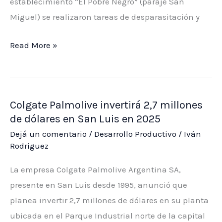
establecimiento “El Pobre Negro” (paraje San
Miguel) se realizaron tareas de desparasitación y
Continúa
Read More »
la
asistencia
a
Colgate Palmolive invertirá 2,7 millones
productores
de dólares en San Luis en 2025
rurales
Dejá un comentario
/
Desarrollo Productivo
/
Iván
en
Rodriguez
Villa
del
La empresa Colgate Palmolive Argentina SA,
Carmen
presente en San Luis desde 1995, anunció que
planea invertir 2,7 millones de dólares en su planta
ubicada en el Parque Industrial norte de la capital