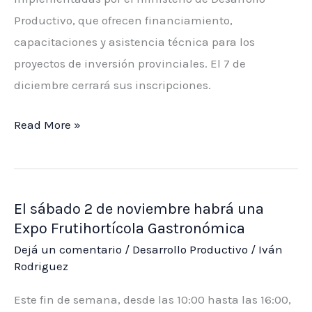
2025
Productivo, que ofrecen financiamiento,
capacitaciones y asistencia técnica para los
proyectos de inversión provinciales. El 7 de
diciembre cerrará sus inscripciones.
Queda
Read More »
menos
de
un
El sábado 2 de noviembre habrá una
mes
Expo Frutihortícola Gastronómica
para
Dejá un comentario
/
Desarrollo Productivo
/
Iván
inscribirse
Rodriguez
en
‘Mi
Este fin de semana, desde las 10:00 hasta las 16:00,