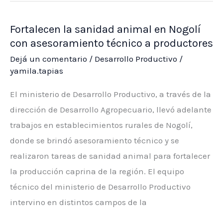
topes
Fortalecen la sanidad animal en Nogolí
del
con asesoramiento técnico a productores
régimen
Dejá un comentario
/
Desarrollo Productivo
/
“Exporta
yamila.tapias
Simple”
para
El ministerio de Desarrollo Productivo, a través de la
facilitar
dirección de Desarrollo Agropecuario, llevó adelante
las
trabajos en establecimientos rurales de Nogolí,
exportaciones
donde se brindó asesoramiento técnico y se
de
realizaron tareas de sanidad animal para fortalecer
PyMEs
la producción caprina de la región. El equipo
técnico del ministerio de Desarrollo Productivo
intervino en distintos campos de la