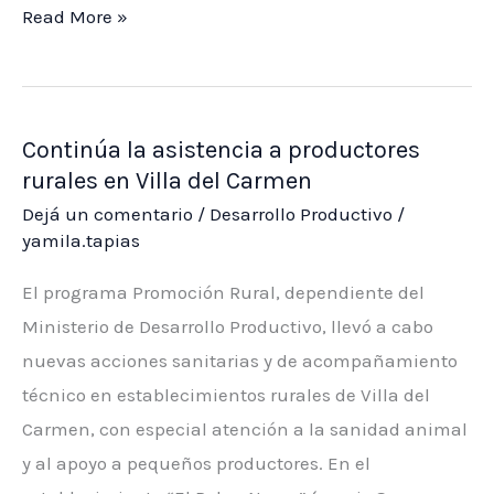
Fortalecen
Read More »
la
sanidad
animal
Continúa la asistencia a productores
en
rurales en Villa del Carmen
Nogolí
Dejá un comentario
/
Desarrollo Productivo
/
con
yamila.tapias
asesoramiento
técnico
El programa Promoción Rural, dependiente del
a
Ministerio de Desarrollo Productivo, llevó a cabo
productores
nuevas acciones sanitarias y de acompañamiento
técnico en establecimientos rurales de Villa del
Carmen, con especial atención a la sanidad animal
y al apoyo a pequeños productores. En el