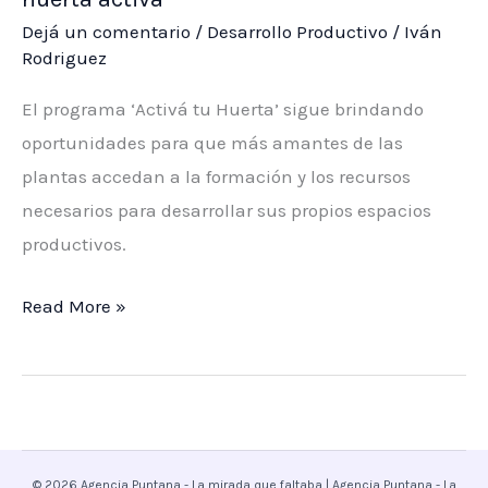
edición
Dejá un comentario
/
Desarrollo Productivo
/
Iván
de
Rodriguez
‘Mi
Próximo
El programa ‘Activá tu Huerta’ sigue brindando
Paso’
oportunidades para que más amantes de las
para
plantas accedan a la formación y los recursos
fortalecer
necesarios para desarrollar sus propios espacios
emprendedores
productivos.
Nuevas
Read More »
capacitaciones
para
mantener
la
huerta
© 2026 Agencia Puntana - La mirada que faltaba | Agencia Puntana - La